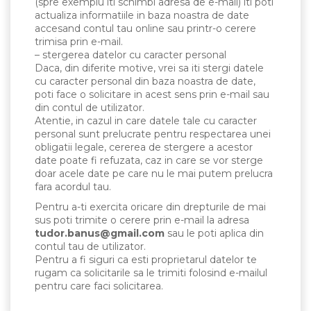
(spre exemplu iti schimbi adresa de e-mail) iti poti
actualiza informatiile in baza noastra de date
accesand contul tau online sau printr-o cerere
trimisa prin e-mail.
– stergerea datelor cu caracter personal
Daca, din diferite motive, vrei sa iti stergi datele
cu caracter personal din baza noastra de date,
poti face o solicitare in acest sens prin e-mail sau
din contul de utilizator.
Atentie, in cazul in care datele tale cu caracter
personal sunt prelucrate pentru respectarea unei
obligatii legale, cererea de stergere a acestor
date poate fi refuzata, caz in care se vor sterge
doar acele date pe care nu le mai putem prelucra
fara acordul tau.
Pentru a-ti exercita oricare din drepturile de mai
sus poti trimite o cerere prin e-mail la adresa
tudor.banus@gmail.com
sau le poti aplica din
contul tau de utilizator.
Pentru a fi siguri ca esti proprietarul datelor te
rugam ca solicitarile sa le trimiti folosind e-mailul
pentru care faci solicitarea.