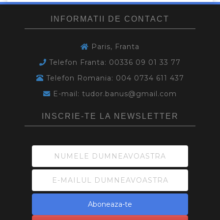
INFORMATII DE CONTACT
Paris, Franta
Telefon Franta: 00336 09 01 33 77
Telefon Romania: 004 0734 611 437
E-mail: tudor.banus@gmail.com
INSCRIE-TE LA NEWSLETTER
Aboneaza-te