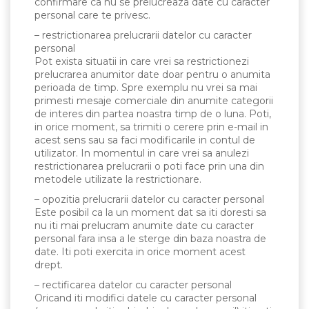
confirmare ca nu se prelucreaza date cu caracter
personal care te privesc.
– restrictionarea prelucrarii datelor cu caracter
personal
Pot exista situatii in care vrei sa restrictionezi
prelucrarea anumitor date doar pentru o anumita
perioada de timp. Spre exemplu nu vrei sa mai
primesti mesaje comerciale din anumite categorii
de interes din partea noastra timp de o luna. Poti,
in orice moment, sa trimiti o cerere prin e-mail in
acest sens sau sa faci modificarile in contul de
utilizator. In momentul in care vrei sa anulezi
restrictionarea prelucrarii o poti face prin una din
metodele utilizate la restrictionare.
– opozitia prelucrarii datelor cu caracter personal
Este posibil ca la un moment dat sa iti doresti sa
nu iti mai prelucram anumite date cu caracter
personal fara insa a le sterge din baza noastra de
date. Iti poti exercita in orice moment acest
drept.
– rectificarea datelor cu caracter personal
Oricand iti modifici datele cu caracter personal