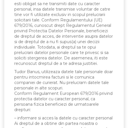
esti obligat sa ne transmiti date cu caracter
personal, insa datele transmise voluntar de catre
tine vor fi utilizate exclusiv in scopul prelucrarii
solicitarii tale. Conform Regulamentului (UE)
679/2016, cunoscut drept Regulamentul General
privind Protectia Datelor Personale, beneficiezi
de dreptul de acces, de interventie asupra datelor
si de dreptul de a nu fi supus(a) unei decizii
individuale. Totodata, ai dreptul sa te opui
prelucrarii datelor personale care te privesc si sa
soliciti stergerea datelor. De asemenea, iti este
recunoscut dreptul de a te adresa justitiei.
Tudor Banus, utilizeaza datele tale personale doar
pentru intocmirea facturii si le comunica
companiei de curierat. Nu prelucram datele tale
personale in alte scopuri.
Conform Regulament European 679/2016 privind
protectia datelor cu caracter personal, ca
persoana fizica beneficiezi de urmatoarele
drepturi:
– informare si acces la datele cu caracter personal
Ai dreptul de a obtine din partea noastra o