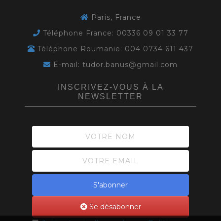
Paris, France
Téléphone France: 00336 09 01 33 77
Téléphone Roumanie: 004 0734 611 437
E-mail: tudor.banus@gmail.com
INSCRIVEZ-VOUS À LA
NEWSLETTER
S'abonner
Se désabonner