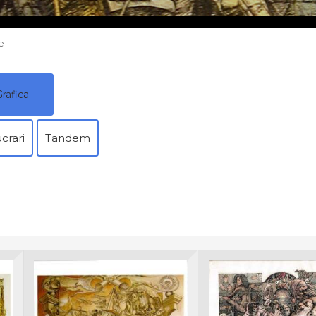
e
rafica
ucrari
Tandem