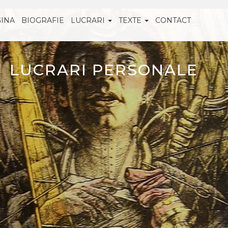
GINA
BIOGRAFIE
LUCRARI
TEXTE
CONTACT
LUCRARI PERSONALE