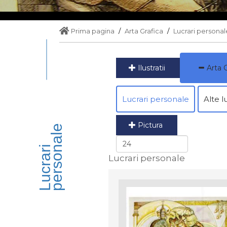
Prima pagina
Arta Grafica
Lucrari personal
Ilustratii
Arta G
Lucrari personale
Alte l
Pictura
e
L
u
c
r
a
r
i
p
e
r
s
o
n
a
l
Lucrari personale