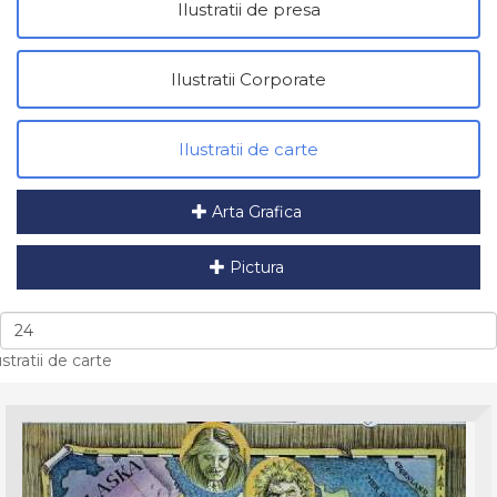
Ilustratii de presa
Ilustratii Corporate
Ilustratii de carte
Arta Grafica
Pictura
ustratii de carte