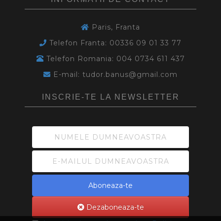
Paris, Franta
Telefon Franta: 00336 09 01 33 77
Telefon Romania: 004 0734 611 437
E-mail: tudor.banus@gmail.com
INSCRIE-TE LA NEWSLETTER
Aboneaza-te
Dezaboneaza-te