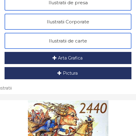
Ilustratii de presa
Ilustratii Corporate
Ilustratii de carte
Arta Grafica
Pictura
ustratii