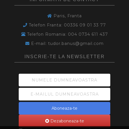
Paris, Franta
Telefon Franta: 00336 09 01 33 77
Telefon Romania: 004 0734 611 437
E-mail: tudor.banus@gmail.com
INSCRIE-TE LA NEWSLETTER
Aboneaza-te
Dezaboneaza-te