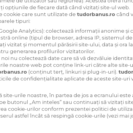
numele de utilizator sau regiunea). Acestea oferă func
i opțiunile de fiecare dată când vizitați site-ul web.
 cookie care sunt utilizate de
tudorbanus.ro
când vi
rele tipuri:
oogle Analytics): colectează informații anonime și 
 online (tipul de browser, adresa IP, sistemul de 
i vizitat și momentul părăsirii site-ului, data și ora la
ntru generarea profilurilor vizitatorilor.
m noi nu colectează date care să vă dezvăluie identit
-urile noastre web pot conține link-uri către alte site
orbanus.ro
(conținut terț, linkuri și plug-in-uri).
tudo
cile de confidențialitate aplicate de aceste site-uri
 site-urile noastre, în partea de jos a ecranului est
pe butonul „Am inteles” sau continuați să vizitați sit
rea cookie-urilor conform prezentei politici de utiliza
serul astfel încât să respingă cookie-urile (vezi mai jo