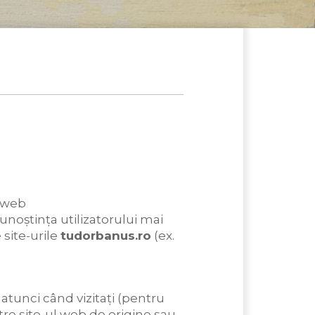
e web
noștința utilizatorului mai
 site-urile
tudorbanus.ro
(ex.
 atunci când vizitați (pentru
ătre site-ul web de origine sau