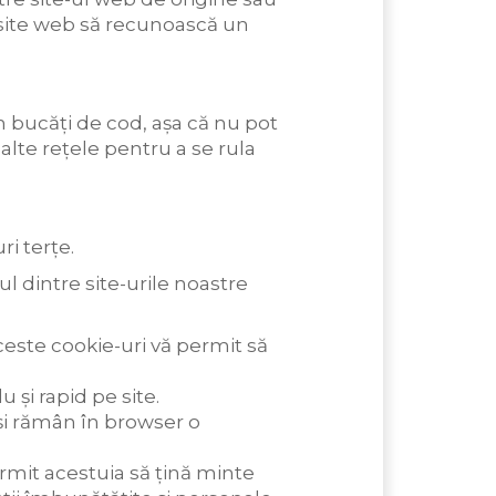
i site web să recunoască un
in bucăți de cod, așa că nu pot
 alte rețele pentru a se rula
ri terțe.
ul dintre site-urile noastre
ceste cookie-uri vă permit să
 și rapid pe site.
și rămân în browser o
ermit acestuia să țină minte