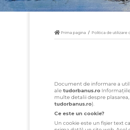
Prima pagina
Politica de utilizare
Document de informare a utiliz
ale
tudorbanus.ro
Informațiil
multe detalii despre plasarea, u
tudorbanus.ro
).
Ce este un cookie?
Un cookie este un fișier text c
prima dată) un site web. Acel c