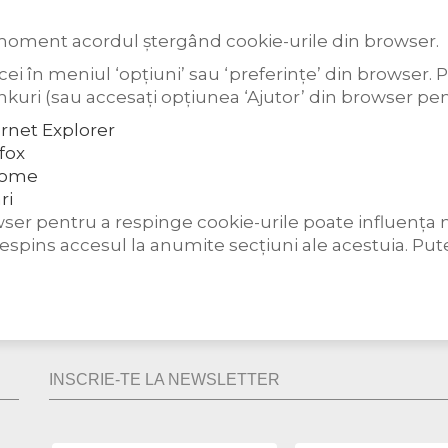
e moment acordul ștergând cookie-urile din browser.
ei în meniul ‘opțiuni’ sau ‘preferințe’ din browser. 
inkuri (sau accesați opțiunea ‘Ajutor’ din browser pen
ernet Explorer
fox
hrome
ri
ser pentru a respinge cookie-urile poate influența m
ie respins accesul la anumite secțiuni ale acestuia. 
INSCRIE-TE LA NEWSLETTER