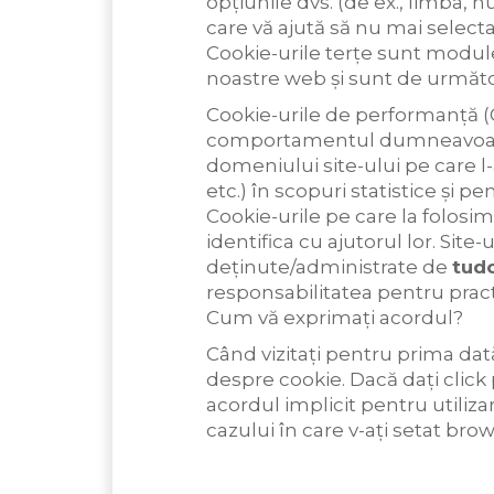
opțiunile dvs. (de ex., limba, 
care vă ajută să nu mai selectaț
Cookie-urile terțe sunt module
noastre web și sunt de următoa
Cookie-urile de performanță (G
comportamentul dumneavoastră
domeniului site-ului pe care l-aț
etc.) în scopuri statistice și pe
Cookie-urile pe care la folosi
identifica cu ajutorul lor. Site
deținute/administrate de
tud
responsabilitatea pentru practi
Cum vă exprimați acordul?
Când vizitați pentru prima dată
despre cookie. Dacă dați click 
acordul implicit pentru utiliza
cazului în care v-ați setat brow