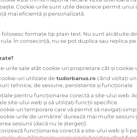
unoaște. Cookie-urile sunt utile deoarece permit unu
nță mai eficientă și personalizată.
e folosesc formate tip plain text. Nu sunt alcătuite d
o-rula. În consecință, nu se pot duplica sau replica pe
izate?
e-urile sale atât cookie-uri proprietare cât și cookie-u
ookie-uri utilizate de
tudorbanus.ro
când vizitați un
ri: tehnice, de sesiune, persistente și funcționale:
țiale pentru funcționarea corectă a site-ului web. A
le site-ului web și să utilizați funcții specifice.
ookie-uri temporare care vă permit să navigați simplu
cookie-urile de urmărire’ durează mai multe sesiuni 
ea sesiunii (dacă nu le ștergeți).
orizează funcționarea corectă a site-ului web și îi p