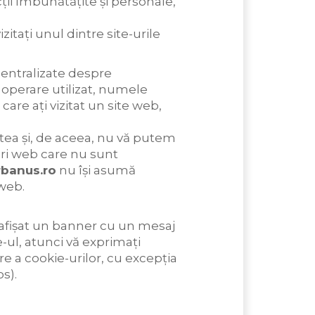
ții îmbunătățite și personale,
zitați unul dintre site-urile
centralizate despre
operare utilizat, numele
 care ați vizitat un site web,
atea și, de aceea, nu vă putem
-uri web care nu sunt
rbanus.ro
nu își asumă
 web.
e afișat un banner cu un mesaj
e-ul, atunci vă exprimați
re a cookie-urilor, cu excepția
s).