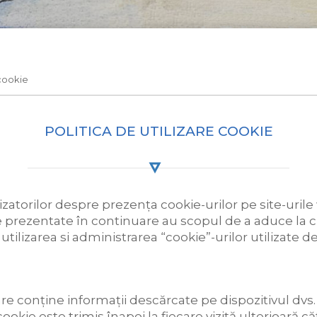
 cookie
POLITICA DE UTILIZARE COOKIE
atorilor despre prezența cookie-urilor pe site-uril
e prezentate în continuare au scopul de a aduce la cu
tilizarea si administrarea “cookie”-urilor utilizate de
are conține informații descărcate pe dispozitivul dvs.
ookie este trimis înapoi la fiecare vizită ulterioară c