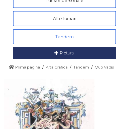
Lucrari personale
Alte lucrari
Tandem
Pictura
Prima pagina
Arta Grafica
Tandem
Quo Vadis