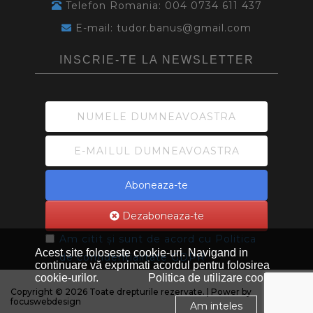
Telefon Romania: 004 0734 611 437
E-mail: tudor.banus@gmail.com
INSCRIE-TE LA NEWSLETTER
Aboneaza-te
Dezaboneaza-te
Am citit și sunt de acord cu
Politica
Acest site foloseste cookie-uri. Navigand in
de confidentialitate GDPR
continuare vă exprimati acordul pentru folosirea
cookie-urilor.
Politica de utilizare cookie
Copyright © 2026 Toate drepturile rezervate. | Power by
focuswebdesign
Am inteles