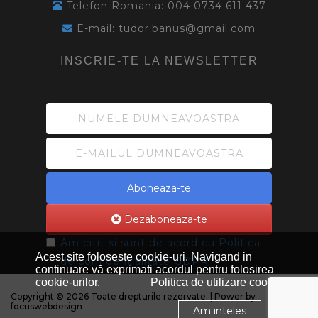
Telefon Romania: 004 0734 611 437
E-mail: tudor.banus@gmail.com
INSCRIE-TE LA NEWSLETTER
Aboneaza-te
Dezaboneaza-te
Am citit și sunt de acord cu
Politica
Acest site foloseste cookie-uri. Navigand in
de confidentialitate GDPR
continuare vă exprimati acordul pentru folosirea
cookie-urilor.
Politica de utilizare cookie
Copyright © 2026 Toate drepturile rezervate. | Power by
focuswebdesign
Am inteles