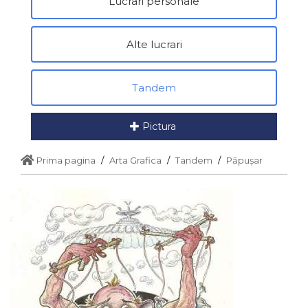
Lucrari personale
Alte lucrari
Tandem
Pictura
Prima pagina
Arta Grafica
Tandem
Păpușar