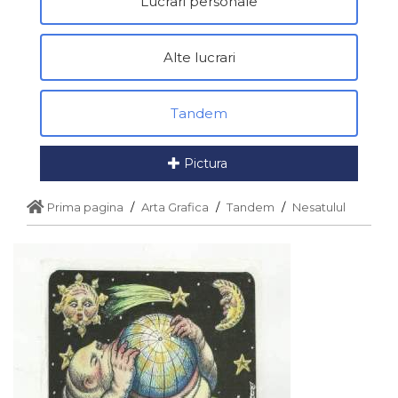
Lucrari personale
Alte lucrari
Tandem
Pictura
Prima pagina
Arta Grafica
Tandem
Nesatulul