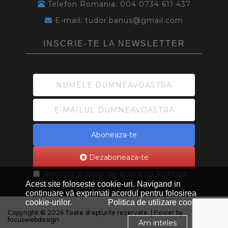
Telefon Romania: 004 0734 611 437
E-mail: tudor.banus@gmail.com
INSCRIE-TE LA NEWSLETTER
Aboneaza-te
Dezaboneaza-te
Am citit și sunt de acord cu
Politica
Acest site foloseste cookie-uri. Navigand in
de confidentialitate GDPR
continuare vă exprimati acordul pentru folosirea
cookie-urilor.
Politica de utilizare cookie
Copyright © 2026 Toate drepturile rezervate. | Power by
focuswebdesign
Am inteles