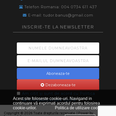
Telefon Romania: 004 0734 611 437
E-mail: tudor.banus@gmail.com
INSCRIE-TE LA NEWSLETTER
Aboneaza-te
Dezaboneaza-te
Am citit și sunt de acord cu
Politica
Acest site foloseste cookie-uri. Navigand in
de confidentialitate GDPR
continuare vă exprimati acordul pentru folosirea
cookie-urilor.
Politica de utilizare cookie
Copyright © 2026 Toate drepturile rezervate. | Power by