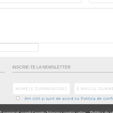
dumneavo
INSCRIE-TE LA NEWSLETTER
Am citit și sunt de acord cu
Politica de con
 exprimati acordul pentru folosirea cookie-urilor.
Politica de u