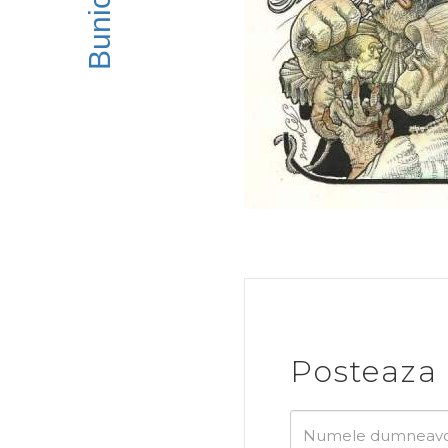
Bunicii
Posteaza 
Numele
dumneavoastra