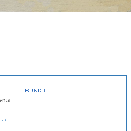
BUNICII
ents
...?