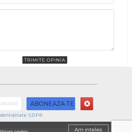
astra
TRIMITE OPINIA
ABONEAZA-TE
fidentialitate GDPR
Am inteles
tilizare cookie