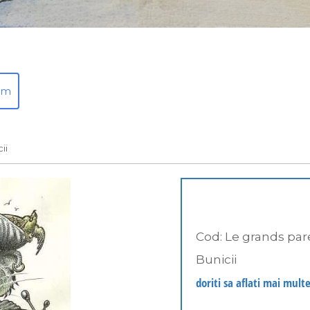
em
ii
Cod:
Le grands par
Bunicii
doriti sa aflati mai multe