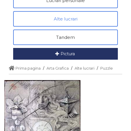
Lucrari personale
Alte lucrari
Tandem
Pictura
Prima pagina
Arta Grafica
Alte lucrari
Puzzle