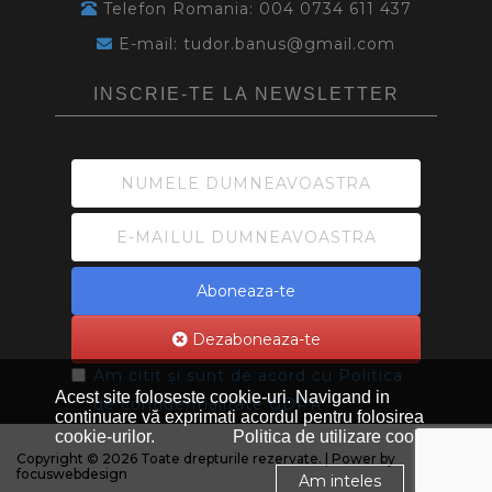
Telefon Romania: 004 0734 611 437
E-mail: tudor.banus@gmail.com
INSCRIE-TE LA NEWSLETTER
Aboneaza-te
Dezaboneaza-te
Am citit și sunt de acord cu
Politica
Acest site foloseste cookie-uri. Navigand in
de confidentialitate GDPR
continuare vă exprimati acordul pentru folosirea
cookie-urilor.
Politica de utilizare cookie
Copyright © 2026 Toate drepturile rezervate. | Power by
focuswebdesign
Am inteles