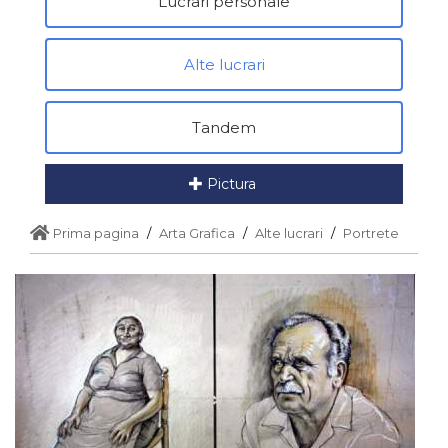
Lucrari personale
Alte lucrari
Tandem
Pictura
Prima pagina
Arta Grafica
Alte lucrari
Portrete