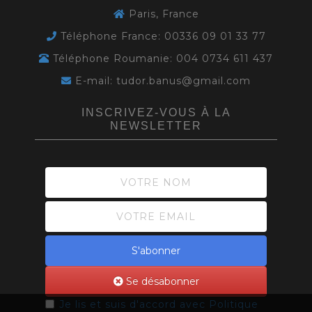
Paris, France
Téléphone France: 00336 09 01 33 77
Téléphone Roumanie: 004 0734 611 437
E-mail: tudor.banus@gmail.com
INSCRIVEZ-VOUS À LA
NEWSLETTER
S'abonner
Se désabonner
Je lis et suis d'accord avec
Politique