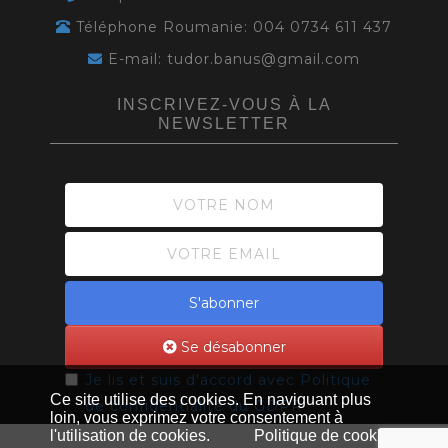
Téléphone Roumanie: 004 0734 611 437
E-mail: tudor.banus@gmail.com
INSCRIVEZ-VOUS À LA
NEWSLETTER
S'abonner
Se désabonner
Je lis et suis d'accord avec
Politique
Ce site utilise des cookies. En naviguant plus
de confidentialité du GDPR
loin, vous exprimez votre consentement à
l'utilisation de cookies.
Politique de cookies