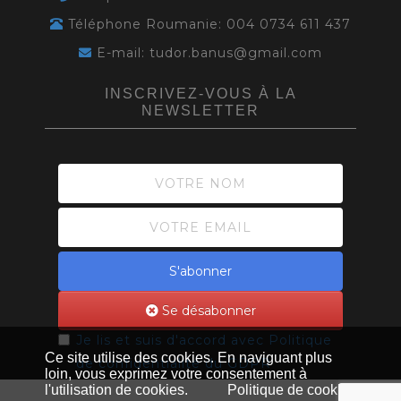
Téléphone Roumanie: 004 0734 611 437
E-mail: tudor.banus@gmail.com
INSCRIVEZ-VOUS À LA
NEWSLETTER
S'abonner
Se désabonner
Je lis et suis d'accord avec
Politique
Ce site utilise des cookies. En naviguant plus
de confidentialité du GDPR
loin, vous exprimez votre consentement à
l'utilisation de cookies.
Politique de cookies