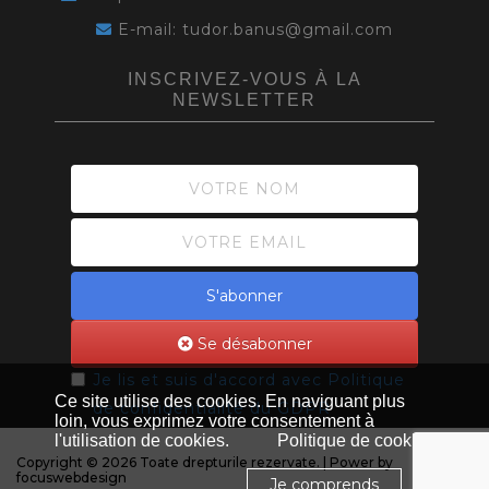
E-mail: tudor.banus@gmail.com
INSCRIVEZ-VOUS À LA
NEWSLETTER
S'abonner
Se désabonner
Je lis et suis d'accord avec
Politique
Ce site utilise des cookies. En naviguant plus
de confidentialité du GDPR
loin, vous exprimez votre consentement à
l'utilisation de cookies.
Politique de cookies
Copyright © 2026 Toate drepturile rezervate. | Power by
focuswebdesign
Je comprends