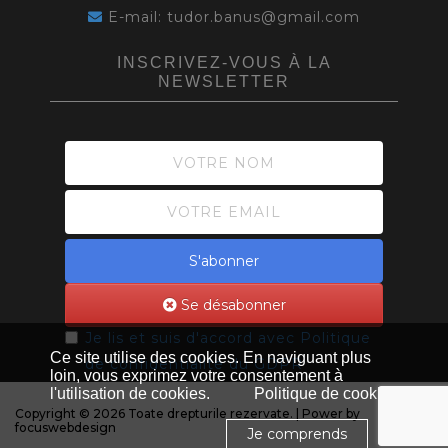
E-mail: tudor.banus@gmail.com
INSCRIVEZ-VOUS À LA
NEWSLETTER
S'abonner
Se désabonner
Je lis et suis d'accord avec
Politique
Ce site utilise des cookies. En naviguant plus
de confidentialité du GDPR
loin, vous exprimez votre consentement à
l'utilisation de cookies.
Politique de cookies
Copyright © 2026 Toate drepturile rezervate. | Power by
focuswebdesign
Je comprends