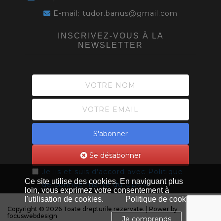
E-mail: tudor.banus@gmail.com
INSCRIVEZ-VOUS À LA
NEWSLETTER
S'abonner
Se désabonner
Je lis et suis d'accord avec
Politique
Ce site utilise des cookies. En naviguant plus
de confidentialité du GDPR
loin, vous exprimez votre consentement à
l'utilisation de cookies.
Politique de cookies
Copyright © 2026 Toate drepturile rezervate. | Power by
focuswebdesign
Je comprends