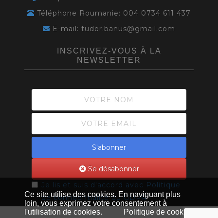
Téléphone Roumanie: 004 0734 611 437
E-mail: tudor.banus@gmail.com
INSCRIVEZ-VOUS À LA
NEWSLETTER
S'abonner
Se désabonner
Je lis et suis d'accord avec
Politique
Ce site utilise des cookies. En naviguant plus
de confidentialité du GDPR
loin, vous exprimez votre consentement à
l'utilisation de cookies.
Politique de cookies